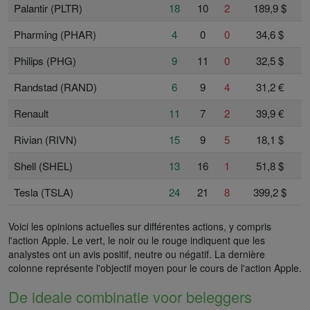
Palantir (PLTR)
18
10
2
189,9 $
Pharming (PHAR)
4
0
0
34,6 $
Philips (PHG)
9
11
0
32,5 $
Randstad (RAND)
6
9
4
31,2 €
Renault
11
7
2
39,9 €
Rivian (RIVN)
15
9
5
18,1 $
Shell (SHEL)
13
16
1
51,8 $
Tesla (TSLA)
24
21
8
399,2 $
Voici les opinions actuelles sur différentes actions, y compris
l'action Apple. Le vert, le noir ou le rouge indiquent que les
analystes ont un avis positif, neutre ou négatif. La dernière
colonne représente l'objectif moyen pour le cours de l'action Apple.
De ideale combinatie voor beleggers