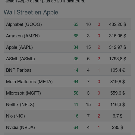
l'action Apple et sur plus de 20 indicateurs.
Wall Street en Apple
Alphabet (GOOG)
63
10
0
432,20 $
Amazon (AMZN)
68
3
0
316,06 $
Apple (AAPL)
34
15
2
312,97 $
ASML (ASML)
36
6
2
1793,8 $
BNP Paribas
14
4
1
105,4 €
Meta Platforms (META)
64
7
0
819,8 $
Microsoft (MSFT)
58
3
0
559,6 $
Netflix (NFLX)
41
15
0
116,3 $
Nio (NIO)
16
7
2
6,7 $
Nvidia (NVDA)
64
4
1
285 $