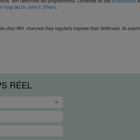
cateurs. WH SelfInvest les programmera. Certaines de ces
propositions
s
l Voigt
ou
Dr. John F
.
Ehlers
.
e chez WH channels they regularly express their SelfInvest. Ils expri
PS RÉEL