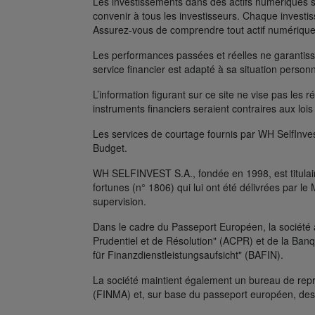
Les investissements dans des actifs numériques s
convenir à tous les investisseurs. Chaque investis
Assurez-vous de comprendre tout actif numérique
Les performances passées et réelles ne garantissen
service financier est adapté à sa situation person
L’information figurant sur ce site ne vise pas les r
instruments financiers seraient contraires aux lois
Les services de courtage fournis par WH SelfInves
Budget.
WH SELFINVEST S.A., fondée en 1998, est titulair
fortunes (n° 1806) qui lui ont été délivrées par 
supervision.
Dans le cadre du Passeport Européen, la société 
Prudentiel et de Résolution" (ACPR) et de la Ban
für Finanzdienstleistungsaufsicht" (BAFIN).
La société maintient également un bureau de repr
(FINMA) et, sur base du passeport européen, des 