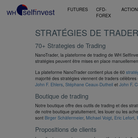
FUTURES
CFD-
ACTION
FOREX
STRATÉGIES DE TRADE
70+ Strategies de Trading
NanoTrader, la plateforme de trading de WH SelfInves
stratégies peuvent être mises en place manuelleme
La plateforme NanoTrader contient plus de 60
straté
majorité des stratégies viennent de traders célèbr
John F. Ehlers
,
Stéphane Ceaux-Dutheil
et
John F
.
C
Boutique de trading
Notre boutique offre des outils de trading et des str
de notre boutique gratuitement, les louer ou les ach
sont
Birger Schäfermeier
,
Michael Voigt
,
Eric Lefort
,
Propositions de clients