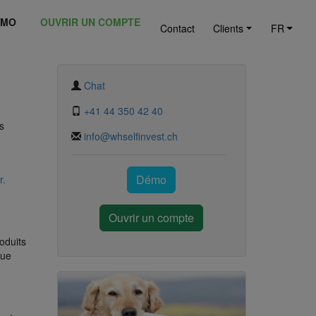
ÉMO
OUVRIR UN COMPTE
Contact
Clients
FR
Chat
+41 44 350 42 40
s
info@whselfinvest.ch
Démo
r.
Ouvrir un compte
oduits
que