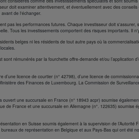
ont considérés comme des investissements spéculatifs et sont soumis à 
seur doit examiner attentivement, et éventuellement avec des conseils e
 avant de l'échanger.
t pas les performances futures. Chaque investisseur doit s'assurer, si 
nelle. Tous les investissements comportent des risques importants. Il n'
ésidents belges ni les résidents de tout autre pays où la commercialisati
 locales.
t sont rémunérés par la fourchette offre-demande et/ou l’application d
e d’une licence de courtier (n° 42798), d’une licence de commissionnai
le Ministère des Finances de Luxembourg. La Commission de Surveillanc
a ouvert une succursale en France (n° 18943 acpr) soumise également à
que de France et une succursale en Allemagne (n°. 122635) soumise ég
ésentation en Suisse soumis également à la supervision de l’Autorité F
bureaux de représentation en Belgique et aux Pays-Bas qui ont été no