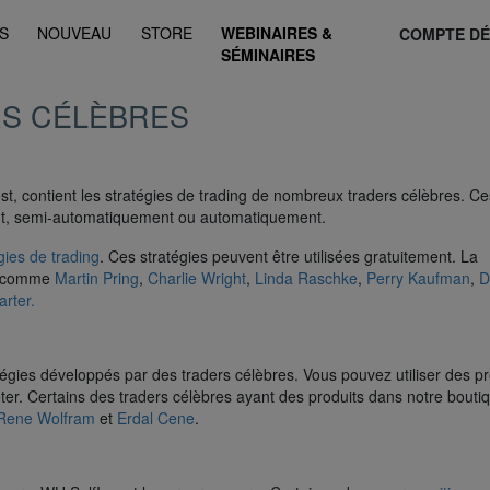
S
NOUVEAU
STORE
WEBINAIRES &
COMPTE D
SÉMINAIRES
RS CÉLÈBRES
t, contient les stratégies de trading de nombreux traders célèbres. Ce
nt, semi-automatiquement ou automatiquement.
gies de trading
. Ces stratégies peuvent être utilisées gratuitement. La
es comme
Martin Pring
,
Charlie Wright
,
Linda Raschke
,
Perry Kaufman
,
D
arter.
atégies développés par des traders célèbres. Vous pouvez utiliser des pr
eter. Certains des traders célèbres ayant des produits dans notre bouti
Rene Wolfram
et
Erdal Cene
.