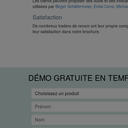
Les clients peuvent proposer des outils et des indi
utilisées par
Birger Schäfermeier
,
Erdal Cene
,
Michae
Satisfaction
De nombreux traders de renom ont leur propre compt
leur satisfaction dans notre brochure.
DÉMO GRATUITE EN TEM