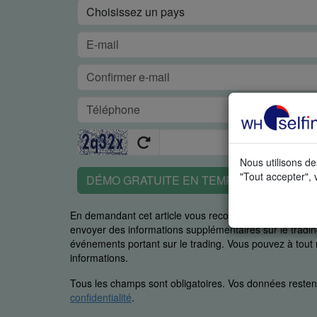
Nous utilisons de
"Tout accepter", 
DÉMO GRATUITE EN TEMPS RÉEL
En demandant cet article vous reconnaissez spécifiq
envoyer des informations supplémentaires sur le trading
événements portant sur le trading. Vous pouvez à to
informations.
Tous les champs sont obligatoires. Vos données restent
confidentialité
.