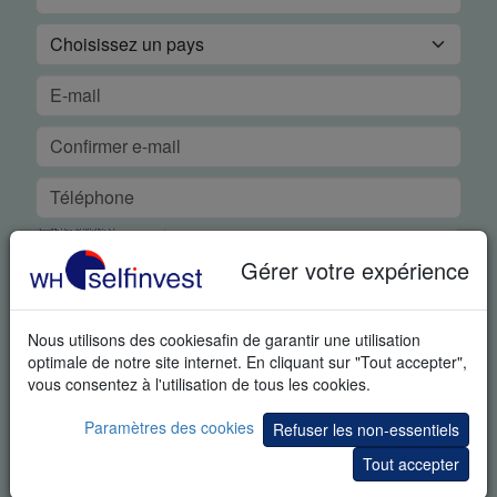
Gérer votre expérience
DÉMO GRATUITE EN TEMPS RÉEL
Nous utilisons des cookiesafin de garantir une utilisation
optimale de notre site internet. En cliquant sur "Tout accepter",
En demandant cet article vous reconnaissez spécifiquement
vous consentez à l'utilisation de tous les cookies.
que nous pouvons vous envoyer des informations
supplémentaires sur le trading et des invitations à des
Paramètres des cookies
événements portant sur le trading. Vous pouvez à tout moment
Refuser les non-essentiels
vous désabonner de ces informations.
Tout accepter
Tous les champs sont obligatoires. Vos données restent