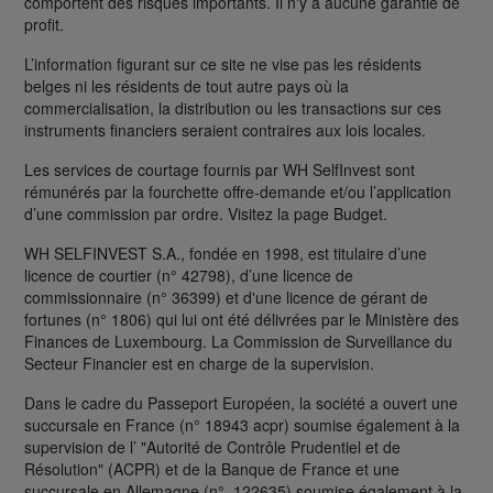
comportent des risques importants. Il n'y a aucune garantie de
profit.
L’information figurant sur ce site ne vise pas les résidents
belges ni les résidents de tout autre pays où la
commercialisation, la distribution ou les transactions sur ces
instruments financiers seraient contraires aux lois locales.
Les services de courtage fournis par WH SelfInvest sont
rémunérés par la fourchette offre-demande et/ou l’application
d’une commission par ordre. Visitez la page Budget.
WH SELFINVEST S.A., fondée en 1998, est titulaire d’une
licence de courtier (n° 42798), d’une licence de
commissionnaire (n° 36399) et d'une licence de gérant de
fortunes (n° 1806) qui lui ont été délivrées par le Ministère des
Finances de Luxembourg. La Commission de Surveillance du
Secteur Financier est en charge de la supervision.
Dans le cadre du Passeport Européen, la société a ouvert une
succursale en France (n° 18943 acpr) soumise également à la
supervision de l’ "Autorité de Contrôle Prudentiel et de
Résolution" (ACPR) et de la Banque de France et une
succursale en Allemagne (n°. 122635) soumise également à la