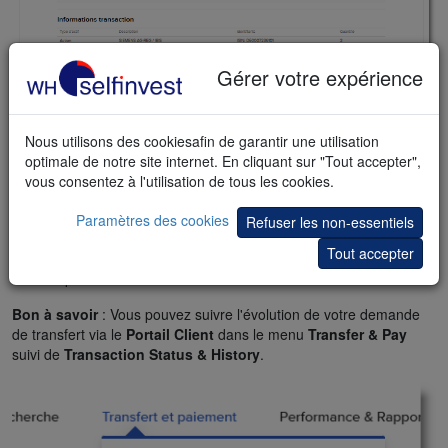
Gérer votre expérience
Nous utilisons des cookiesafin de garantir une utilisation
optimale de notre site internet. En cliquant sur "Tout accepter",
vous consentez à l'utilisation de tous les cookies.
Conseil
: Donnez des instructions à votre courtier tiers (porteur)
Paramètres des cookies
Refuser les non-essentiels
en utilisant la procédure qu'il a définie. IBKR ne sera pas en
Tout accepter
mesure de traiter les transferts qui ne sont pas correctement
instruits par votre courtier tiers.
Bon à savoir
: Vous pouvez suivre l'évolution de votre demande
de transfert via le
Portail Client
dans le menu
Transfer & Pay
suivi de
Transaction Status & History
.