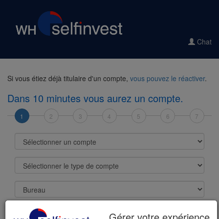
Chat
Si vous étiez déjà titulaire d'un compte,
vous pouvez le réactiver
.
Dans 10 minutes vous aurez un compte.
1
2
3
4
5
6
7
Sélectionner un compte
Sélectionner le type de compte
Bureau
Devise de base
Gérer votre expérience