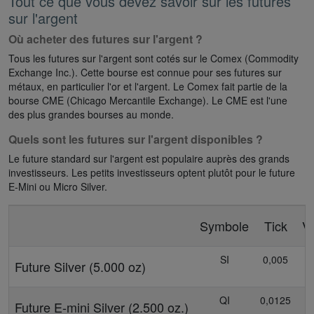
Tout ce que vous devez savoir sur les futures
sur l'argent
Où acheter des futures sur l'argent ?
Tous les futures sur l'argent sont cotés sur le Comex (Commodity
Exchange Inc.). Cette bourse est connue pour ses futures sur
métaux, en particulier l'or et l'argent. Le Comex fait partie de la
bourse CME (Chicago Mercantile Exchange). Le CME est l'une
des plus grandes bourses au monde.
Quels sont les futures sur l'argent disponibles ?
Le future standard sur l'argent est populaire auprès des grands
investisseurs. Les petits investisseurs optent plutôt pour le future
E-Mini ou Micro Silver.
Symbole
Tick
Va
SI
0,005
Future Silver (5.000 oz)
QI
0,0125
Future E-mini Silver (2.500 oz.)