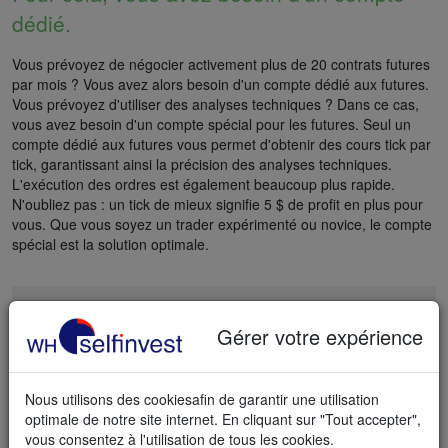
dédié.
Vous prévoyez de négocier activement plus de 20 contrats futures
par mois ? Vous avez alors besoin d'un compte dédié aux futures.
Vous prévoyez d'utiliser des analyses techniques ? Dans ce cas,
vous avez besoin d'un compte spécial pour les futures. Seul un
compte dédié aux futures vous permet d'obtenir des cours tick par
tick, garantissant ainsi la précision des analyses techniques.
L'exécution des ordres est également beaucoup plus rapide.
N'oubliez pas : un tick de mieux signifie 5 $ de profit en plus pour
vous. Que vous soyez un trader expérimenté ou novice, le compte
spécial est la solution optimale.
Gérer votre expérience
OUVREZ UN COMPTE DE TRADING
FUTURES
Nous utilisons des cookiesafin de garantir une utilisation
Ouverture de compte rapide et simple
optimale de notre site internet. En cliquant sur "Tout accepter",
vous consentez à l'utilisation de tous les cookies.