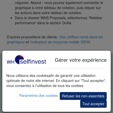
négocier. Astuce : vous pouvez également connecter le
graphique à votre tableau de cotation, puis cliquer sur
les actions dans votre tableau de cotation.
Dans le dossier WHS Proposals, sélectionnez 'Relative
performance' dans la section Outils.
D'autres propositions de clients :
Des chiffres ronds dans les
graphiques
et
l'indicateur de moyenne mobile VIDYA
Gérer votre expérience
DÉMO GRATUITE EN TEMPS
RÉEL
Nous utilisons des cookiesafin de garantir une utilisation
optimale de notre site internet. En cliquant sur "Tout accepter",
vous consentez à l'utilisation de tous les cookies.
Paramètres des cookies
Refuser les non-essentiels
Tout accepter