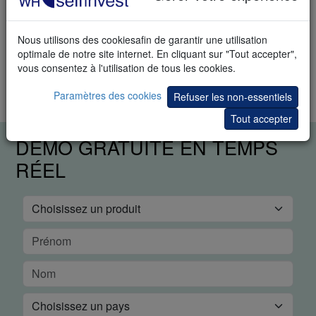
Nous utilisons des cookiesafin de garantir une utilisation
APPLICATION PRATIQUE
optimale de notre site internet. En cliquant sur "Tout accepter",
vous consentez à l'utilisation de tous les cookies.
Ouvrez le graphique d'un instrument. Dans le dossier WHS
Proposals, sélectionnez l'étude Hourly Volatility Histogram.
Paramètres des cookies
Refuser les non-essentiels
Tout accepter
DÉMO GRATUITE EN TEMPS
RÉEL