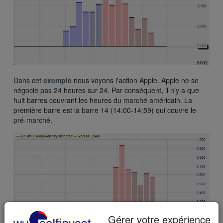
Dans cet
exemple
nous voyons l'action Apple. Apple ne se
négocie pas 24 heures sur 24. Par conséquent, il n'y a que
huit barres couvrant les heures du marché américain. La
première barre est la barre 14 (14:00-14:59) qui couvre le
pré-marché.
Gérer votre expérience