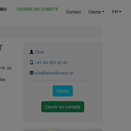
ÉMO
OUVRIR UN COMPTE
Contact
Clients
FR
T
Chat
+41 44 350 42 40
rre, ou
info@whselfinvest.ch
les
Démo
Ouvrir un compte