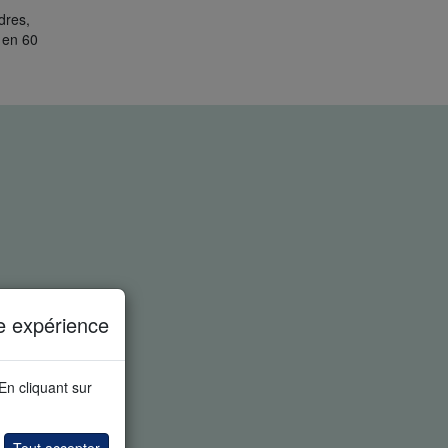
dres,
 en 60
e expérience
 En cliquant sur