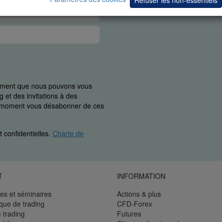
Refuser les non-essentiels
uement que nous pouvons vous
 et des invitations à des
ut moment vous désabonner de ces
 confidentielles.
Charte de
T
INFORMATION
es et séminaires
Actions & plus
èque de trading
CFD-Forex
 trading
Futures