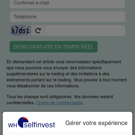
DÉMO GRATUITE EN TEMPS RÉEL
En demandant cet article vous reconnaissez spécifiquement
que nous pouvons vous envoyer des informations
supplémentaires sur le trading et des invitations à des
événements portant sur le trading. Vous pouvez à tout moment
vous désabonner de ces informations.
Tous les champs sont obligatoires. Vos données restent
confidentielles.
Charte de confidentialité
.
Gérer votre expérience
TÉLÉPHONE & FAX
LU: +352 42 80 42 81