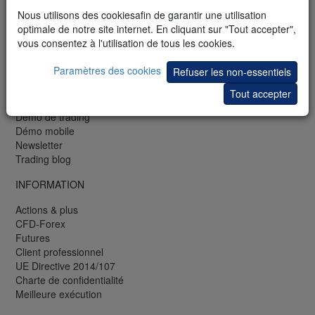
FR: +33 (0)1 48 01 47 61
Nous utilisons des cookiesafin de garantir une utilisation
CH: +41 44 350 42 40
optimale de notre site internet. En cliquant sur "Tout accepter",
Fax: +41 44 350 42 90
vous consentez à l'utilisation de tous les cookies.
GRATUIT
Paramètres des cookies
Refuser les non-essentiels
Webinaires et séminaires
Tout accepter
Bibliothèque de trading
Démo de trading
Démo mobile
Newsletter
Trading blog
INFORMATION
Actions & plus
CFD-Forex
Futures
Client professionnel
UE Directive 2014/107
Charte de confidentialité
Meilleure exécution