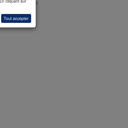
 En cliquant sur
-Channel doit être en
. Au même moment,
Tout accepter