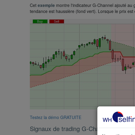
Cet
exemple
montre l'indicateur G-Channel ajouté au gr
tendance est haussière (fond vert). Lorsque le prix est
Testez la démo GRATUITE
Signaux de trading G-Channel