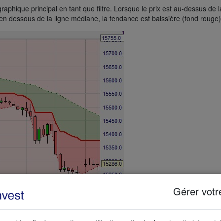
aphique principal en tant que filtre. Lorsque le prix est au-dessus de l
 en dessous de la ligne médiane, la tendance est baissière (fond rouge)
Gérer votr