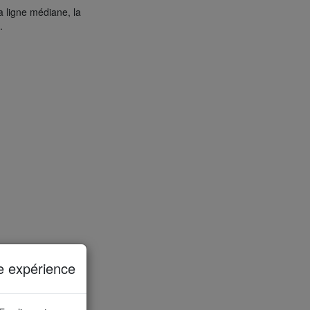
a ligne médiane, la
.
e expérience