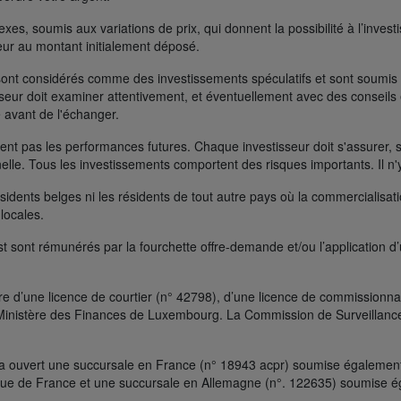
s, soumis aux variations de prix, qui donnent la possibilité à l’investisse
rieur au montant initialement déposé.
ont considérés comme des investissements spéculatifs et sont soumis à 
seur doit examiner attentivement, et éventuellement avec des conseils e
 avant de l'échanger.
t pas les performances futures. Chaque investisseur doit s'assurer, si 
nelle. Tous les investissements comportent des risques importants. Il n'
ésidents belges ni les résidents de tout autre pays où la commercialisati
 locales.
t sont rémunérés par la fourchette offre-demande et/ou l’application d
e d’une licence de courtier (n° 42798), d’une licence de commissionnai
le Ministère des Finances de Luxembourg. La Commission de Surveillanc
a ouvert une succursale en France (n° 18943 acpr) soumise également à
que de France et une succursale en Allemagne (n°. 122635) soumise ég