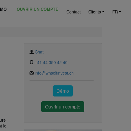
ÉMO
OUVRIR UN COMPTE
Contact
Clients
FR
Chat
+41 44 350 42 40
info@whselfinvest.ch
Démo
Ouvrir un compte
ture
t le