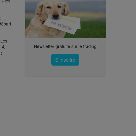
ns les
it.
départ.
 Les
Newsletter gratuite sur le trading
. A
t
S'inscrire