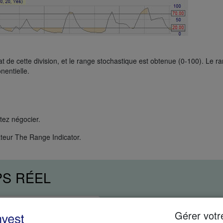
at de cette division, et le range stochastique est obtenue (0-100). Le r
nentielle.
tez négocier.
ateur The Range Indicator.
PS RÉEL
Gérer votr