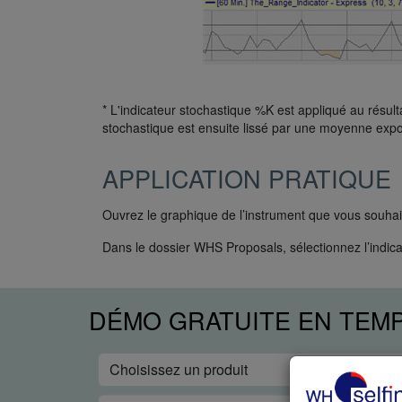
* L'indicateur stochastique %K est appliqué au résult
stochastique est ensuite lissé par une moyenne expo
APPLICATION PRATIQUE
Ouvrez le graphique de l’instrument que vous souhai
Dans le dossier WHS Proposals, sélectionnez l’indic
DÉMO GRATUITE EN TEM