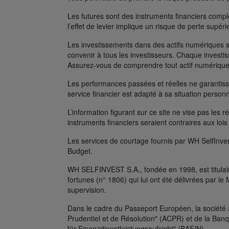
Les futures sont des instruments financiers complexe
l’effet de levier implique un risque de perte supé
Les investissements dans des actifs numériques s
convenir à tous les investisseurs. Chaque investis
Assurez-vous de comprendre tout actif numérique
Les performances passées et réelles ne garantissen
service financier est adapté à sa situation person
L’information figurant sur ce site ne vise pas les r
instruments financiers seraient contraires aux lois
Les services de courtage fournis par WH SelfInves
Budget.
WH SELFINVEST S.A., fondée en 1998, est titulair
fortunes (n° 1806) qui lui ont été délivrées par 
supervision.
Dans le cadre du Passeport Européen, la société 
Prudentiel et de Résolution" (ACPR) et de la Ban
für Finanzdienstleistungsaufsicht" (BAFIN).