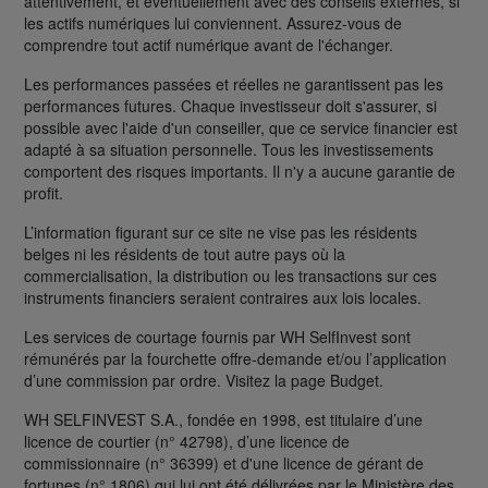
attentivement, et éventuellement avec des conseils externes, si
les actifs numériques lui conviennent. Assurez-vous de
comprendre tout actif numérique avant de l'échanger.
Les performances passées et réelles ne garantissent pas les
performances futures. Chaque investisseur doit s'assurer, si
possible avec l'aide d'un conseiller, que ce service financier est
adapté à sa situation personnelle. Tous les investissements
comportent des risques importants. Il n'y a aucune garantie de
profit.
L’information figurant sur ce site ne vise pas les résidents
belges ni les résidents de tout autre pays où la
commercialisation, la distribution ou les transactions sur ces
instruments financiers seraient contraires aux lois locales.
Les services de courtage fournis par WH SelfInvest sont
rémunérés par la fourchette offre-demande et/ou l’application
d’une commission par ordre. Visitez la page Budget.
WH SELFINVEST S.A., fondée en 1998, est titulaire d’une
licence de courtier (n° 42798), d’une licence de
commissionnaire (n° 36399) et d'une licence de gérant de
fortunes (n° 1806) qui lui ont été délivrées par le Ministère des