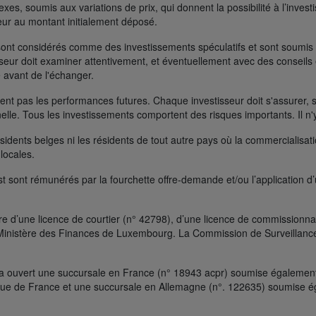
s, soumis aux variations de prix, qui donnent la possibilité à l’investisse
rieur au montant initialement déposé.
ont considérés comme des investissements spéculatifs et sont soumis à 
seur doit examiner attentivement, et éventuellement avec des conseils e
 avant de l'échanger.
t pas les performances futures. Chaque investisseur doit s'assurer, si 
nelle. Tous les investissements comportent des risques importants. Il n'
ésidents belges ni les résidents de tout autre pays où la commercialisati
 locales.
t sont rémunérés par la fourchette offre-demande et/ou l’application d
e d’une licence de courtier (n° 42798), d’une licence de commissionnai
le Ministère des Finances de Luxembourg. La Commission de Surveillanc
a ouvert une succursale en France (n° 18943 acpr) soumise également à
que de France et une succursale en Allemagne (n°. 122635) soumise ég