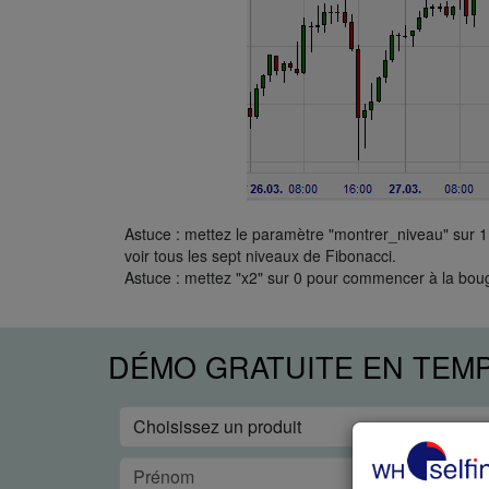
Astuce : mettez le paramètre "montrer_niveau" sur 1
voir tous les sept niveaux de Fibonacci.
Astuce : mettez "x2" sur 0 pour commencer à la boug
DÉMO GRATUITE EN TEM