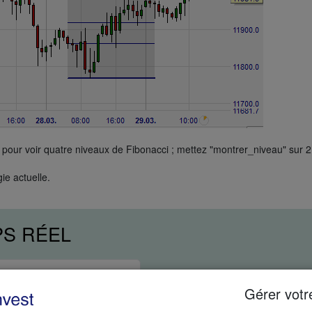
 pour voir quatre niveaux de Fibonacci ; mettez "montrer_niveau" sur 2
ie actuelle.
PS RÉEL
Gérer votr