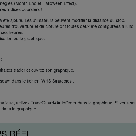
atégies (Month End et Halloween Effect).
res indices boursiers !
 été ajouté. Les utilisateurs peuvent modifier la distance du stop.
 heures d'ouverture et de clôture ont toutes deux été configurées à lund
r ces heures.
isation ou le graphique.
:
uhaitez trader et ouvrez son graphique.
day" dans le fichier "WHS Strategies".
matique, activez TradeGuard+AutoOrder dans le graphique. Si vous so
 dans le graphique.
PS RÉEL