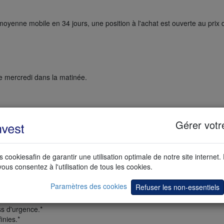
moyenne mobile en 34 jours, une position à l'achat est ouverte au prix 
e mercredi dans la matinée.
ound (Retournement du mardi) :
Gérer votr
r a l'impression d'acheter à un prix bas.
s cookiesafin de garantir une utilisation optimale de notre site internet.
 de 2008.
vous consentez à l'utilisation de tous les cookies.
es sur DAX.
Paramètres des cookies
Refuser les non-essentiels
 le DAX est haussier.
ss d'urgence.*
inies.*