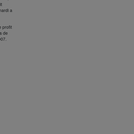
it
mardi a
 profit
ts de
007.