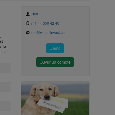
Chat
+41 44 350 42 40
info@whselfinvest.ch
,
st
Si la
Démo
u de
Ouvrir un compte