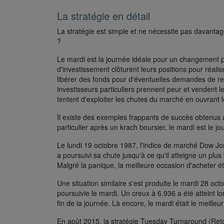
La stratégie en détail
La stratégie est simple et ne nécessite pas davantage
?
Le mardi est la journée idéale pour un changement pos
d'investissement clôturent leurs positions pour réalis
libérer des fonds pour d'éventuelles demandes de ret
investisseurs particuliers prennent peur et vendent l
tentent d'exploiter les chutes du marché en ouvrant 
Il existe des exemples frappants de succès obtenus
particulier après un krach boursier, le mardi est le j
Le lundi 19 octobre 1987, l'indice de marché Dow Jo
a poursuivi sa chute jusqu'à ce qu'il atteigne un plus
Malgré la panique, la meilleure occasion d'acheter éta
Une situation similaire s'est produite le mardi 28 oc
poursuivie le mardi. Un creux à 6.936 a été atteint l
fin de la journée. Là encore, le mardi était le meilleu
En août 2015, la stratégie Tuesday Turnaround (Ret