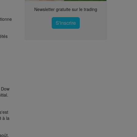
Newsletter gratuite sur le trading
ctionne
S'inscrire
étés
e Dow
tial.
s'est
 à la
août,