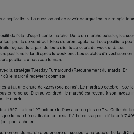
 d'explications. La question est de savoir pourquoi cette stratégie fon
itif de l'état d'esprit sur le marché. Dans un marché baissier, les soci
er leur profits de vendredi. Elles clôturent également des positions pour
raits reçues de la part de leurs clients au cours du week-end. Les
eurs positions le lundi après le week-end. Les sociétés d'investissement
leurs positions à nouveau le mardi.
 avec la stratégie Tuesday Turnaround (Retournement du mardi). En
our où le marché redevient optimiste.
nes a fait une chute de -23% (508 points). Le mardi 20 octobre 1987 l
 bas et remonte. D'ici au vendredi, le marché est revenu à son niveau ini
it le mardi.
tobre 1997. Le lundi 27 octobre le Dow a perdu plus de 7%. Cette chute 
orsque le marché est finalement reparti à la hausse pour clôturer à 7.498
r jour pour acheter.
ournement du mardi) a eu encore un succès remarquable. Le lundi 24 