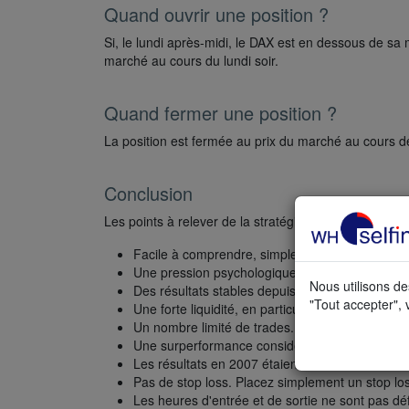
Quand ouvrir une position ?
Si, le lundi après-midi, le DAX est en dessous de sa 
marché au cours du lundi soir.
Quand fermer une position ?
La position est fermée au prix du marché au cours d
Conclusion
Les points à relever de la stratégie Tuesday Turnar
Facile à comprendre, simple à mettre en place.
Une pression psychologique limitée car l'acheteu
Nous utilisons de
Des résultats stables depuis la crise financière
"Tout accepter", 
Une forte liquidité, en particulier dans les futur
Un nombre limité de trades.
Une surperformance considérable même lorsque
Les résultats en 2007 étaient faibles.
Pas de stop loss. Placez simplement un stop lo
Les heures d'entrée et de sortie ne sont pas déf