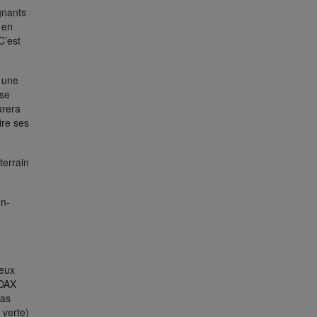
gnants
 en
C’est
d une
 se
urera
ire ses
terrain
en-
eux
 DAX
cas
e verte)