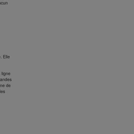
ucun
.
. Elle
 ligne
bandes
gne de
des