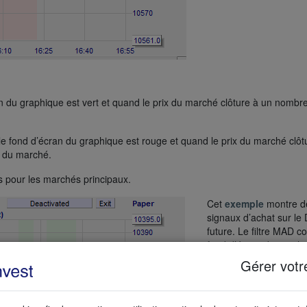
n du graphique est vert et quand le prix du marché clôture à un nombr
le fond d’écran du graphique est rouge et quand le prix du marché clôt
 du marché.
s pour les marchés principaux.
Cet
exemple
montre d
signaux d’achat sur le
future. Le filtre MAD co
fond d’écran du graph
vert et le marché clôtu
Gérer votr
ticks en-dessous du pr
moyen du marché (lig
bleue du Signal MAD).