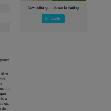
Newsletter gratuite sur le trading
S'inscrire
ignaux
filtre
ert
ux
es. Le
ique
nte à
ables.
n du