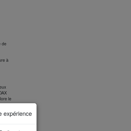
e de
ure à
eux
 DAX
lore le
ique en
re 15
e expérience
ix
ne
 Une