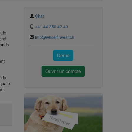
Chat
+41 44 350 42 40
, le
info@whselfinvest.ch
rché
bonds
Démo
ent
Ouvrir un compte
à la
équate
ent