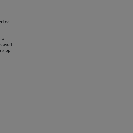
ert de
ne
couvert
e stop.