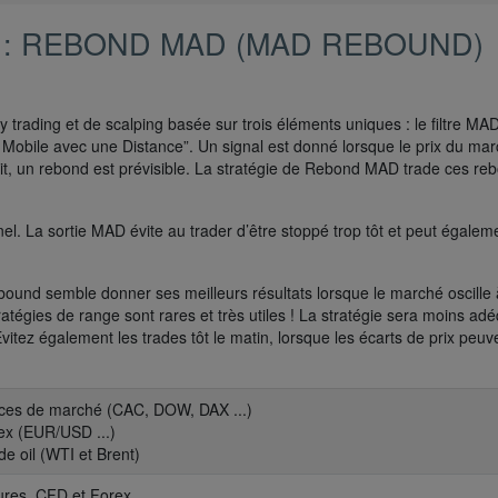
 : REBOND MAD (MAD REBOUND)
trading et de scalping basée sur trois éléments uniques : le filtre MAD
Mobile avec une Distance”. Un signal est donné lorsque le prix du ma
t, un rebond est prévisible. La stratégie de Rebond MAD trade ces re
el. La sortie MAD évite au trader d’être stoppé trop tôt et peut égalem
ebound semble donner ses meilleurs résultats lorsque le marché oscille 
tratégies de range sont rares et très utiles ! La stratégie sera moins ad
itez également les trades tôt le matin, lorsque les écarts de prix peuv
dices de marché (CAC, DOW, DAX ...)
ex (EUR/USD ...)
de oil (WTI et Brent)
ures, CFD et Forex