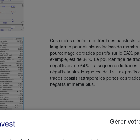
Ces copies d'écran montrent des backtests su
long terme pour plusieurs indices de marché.
pourcentage de trades positifs sur le DAX, pa
exemple, est de 36%. Le pourcentage de tra
négatifs est de 64%. La séquence de trades
négatifs la plus longue est de 14. Les profits
trades positifs rattrapent les pertes des trade
négatifs et même plus.
Gérer votr
Les résultats sur l’indice italien MIB.