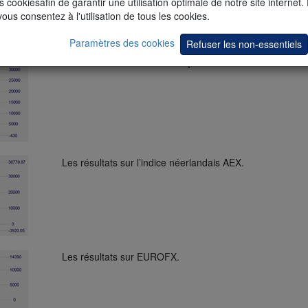
s cookiesafin de garantir une utilisation optimale de notre site internet.
vous consentez à l'utilisation de tous les cookies.
Paramètres des cookies
Refuser les non-essentiels
Les résultats sur l’indice français CAC.
Les résultats sur l’indice néerlandais AEX.
Les résultats sur EUROFX.