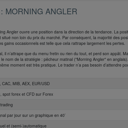
 : MORNING ANGLER
ng Angler ouvre une position dans la direction de la tendance. La posi
t situé non loin du prix du marché. Par conséquent, la majorité des posi
es gains occasionnels est telle que cela rattrape largement les pertes.
, il n’attrape que du menu fretin ou rien du tout, et perd son appât. Mai
t le nom de la stratégie : pêcheur matinal ("Morning Angler" en anglais)
u même moment est très pratique. Le trader n’a pas besoin d’attendre po
X, CAC, MIB, AEX, EUR/USD
, spot forex et CFD sur Forex
 trading
ignal par jour sur un graphique en 40’
uel et (semi-)automatique