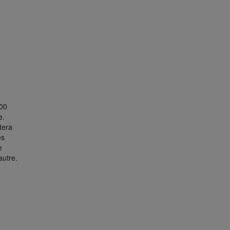
h00
e.
tera
es
e
autre.