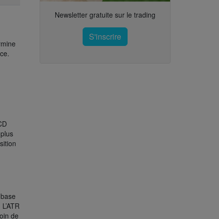
Newsletter gratuite sur le trading
S'inscrire
ermine
ce.
ACD
 plus
sition
a base
. L’ATR
soin de