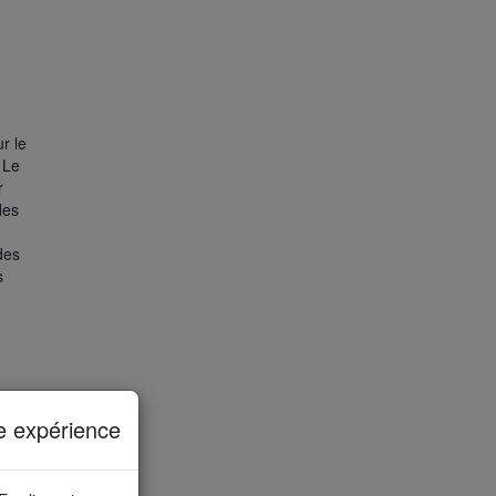
r le
 Le
r
des
 des
s
e expérience