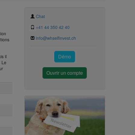
Chat
+41 44 350 42 40
tion
info@whselfinvest.ch
tions
Démo
s il
. Le
ur
Ouvrir un compte