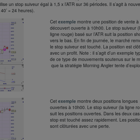
se un stop suiveur égal à 1,5 x l’ATR sur 36 périodes. Il s’agit à nouv
 40’ = 24 heures).
Cet
exemple
montre une position de vente à
découvert ouverte à 10h00. Le stop suiveur (
ligne rouge) basé sur l’ATR suit la position sh
vers le bas. En fin de journée, le marché rem
le stop suiveur est touché. La position est clô
avec un profit. Note : il s’agit d’un exemple t
de ce type de mouvements soutenus sur le 
que la stratégie Morning Angler tente d’exploi
Cet
exemple
montre deux positions longues
ouvertes à 10h00. Le stop suiveur (la ligne r
suit les positions ouvertes. Dans les deux cas
stop est touché assez rapidement. Les positi
sont clôturées avec une perte.