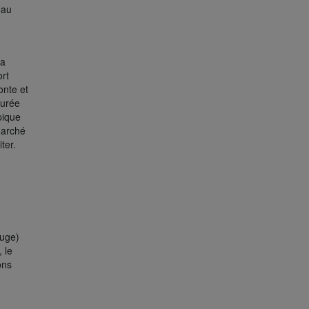
eau
la
ort
onte et
turée
ypique
marché
ter.
ouge)
, le
ons