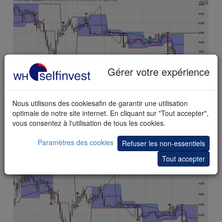
Gérer votre expérience
Nous utilisons des cookiesafin de garantir une utilisation
optimale de notre site internet. En cliquant sur "Tout accepter",
vous consentez à l'utilisation de tous les cookies.
Cet
exemple
montre des signaux uniquement basés sur des
lignes de tendances automatisées. Le filtre optionnel de
Paramètres des cookies
signaux est visible mais non activé.
Refuser les non-essentiels
Tout accepter