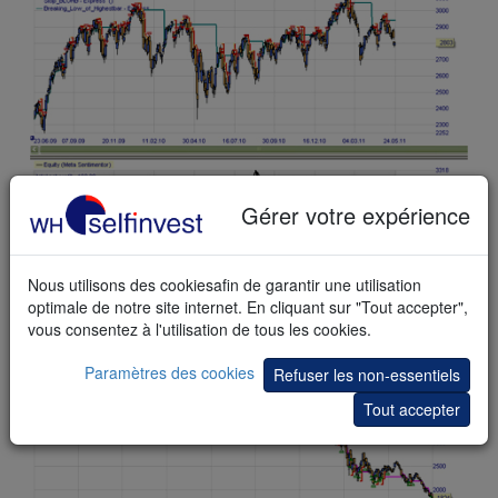
Gérer votre expérience
Cette copie d’
écran
montre la stratégie de vente LOHP dans
le même marché haussier que précédemment. Ses résultats
Nous utilisons des cookiesafin de garantir une utilisation
ne sont pas bons.
optimale de notre site internet. En cliquant sur "Tout accepter",
vous consentez à l'utilisation de tous les cookies.
Paramètres des cookies
Refuser les non-essentiels
Tout accepter