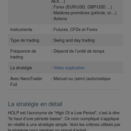
AEX ...)
: Forex (EUR/USD, GBP/USD …)
: Matières premières (pétrole, or…)
: Actions
Instruments
: Futures, CFDs et Forex
Type de trading
: Swing and day trading
Fréquence de
: Dépend de l’unité de temps
trading
La stratégie
:
Vidéo explicative
Avec NanoTrader
: Manuel ou (semi-)automatique
Full
La stratégie en détail
HOLP est l’acronyme de "High Of a Low Period", c’est-à-dire
"le haut d’une période basse". Ce nom compliqué s’applique
en réalité à une stratégie simple. Voici les critères utilisés par
la stratégie pour générer un signal d’achat :