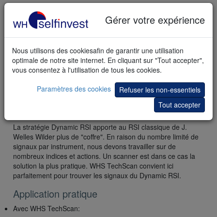
Gérer votre expérience
Quand clôturer une position?
Comme dans beaucoup de stratégies conçues par des
analystes, il n’y a souvent aucunes informations sur la
Nous utilisons des cookiesafin de garantir une utilisation
manière de placer les ordres limite et stop qui encadreront la
optimale de notre site internet. En cliquant sur "Tout accepter",
position. Dans ce cas de figure, le mieux est de se baser sur
vous consentez à l'utilisation de tous les cookies.
l’indicateur ATR (Average True Range). Par exemple, placez
votre ordre limite à 2x ATR et votre ordre stop à 1,5x ATR.
Paramètres des cookies
Refuser les non-essentiels
Tout accepter
Conclusion
La stratégie Dynamic RSI apporte au RSI classique de J.
Welles Wilder plus de "coffre". En raison du nombre limité de
signaux par instrument, nous devons travailler sur de
nombreux indices et actions. Un scanner est dans ce cas la
solution la plus pratique. WHS TechScan convient ici
parfaitement pour trouver les signaux du Dynamic RSI.
Application pratique
Avec WHS TechScan: