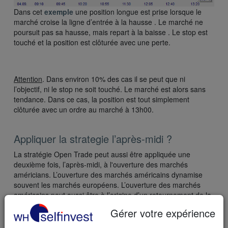
Dans cet
exemple
une position longue est prise lorsque le
marché croise la ligne d’entrée à la hausse . Le marché ne
poursuit pas sa hausse, mais repart à la baisse . Le stop est
touché et la position est clôturée avec une perte.
Attention
. Dans environ 10% des cas il se peut que ni
l’objectif, ni le stop ne soit touché. Le marché est alors sans
tendance. Dans ce cas, la position est tout simplement
clôturée avec un ordre au marché à 13h00.
Appliquer la strategie l’après-midi ?
La stratégie Open Trade peut aussi être appliquée une
deuxième fois, l’après-midi, à l'ouverture des marchés
américians. L’ouverture des marchés américains dynamise
souvent les marchés européens. L’ouverture des marchés
américains peut aussi être à l’origine d’un retournement de la
tendance de la journée.
Gérer votre expérience