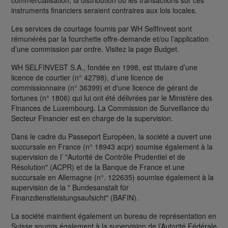
commercialisation, la distribution ou les transactions sur ces
instruments financiers seraient contraires aux lois locales.
Les services de courtage fournis par WH SelfInvest sont
rémunérés par la fourchette offre-demande et/ou l’application
d’une commission par ordre. Visitez la page Budget.
WH SELFINVEST S.A., fondée en 1998, est titulaire d’une
licence de courtier (n° 42798), d’une licence de
commissionnaire (n° 36399) et d'une licence de gérant de
fortunes (n° 1806) qui lui ont été délivrées par le Ministère des
Finances de Luxembourg. La Commission de Surveillance du
Secteur Financier est en charge de la supervision.
Dans le cadre du Passeport Européen, la société a ouvert une
succursale en France (n° 18943 acpr) soumise également à la
supervision de l’ "Autorité de Contrôle Prudentiel et de
Résolution" (ACPR) et de la Banque de France et une
succursale en Allemagne (n°. 122635) soumise également à la
supervision de la " Bundesanstalt für
Finanzdienstleistungsaufsicht" (BAFIN).
La société maintient également un bureau de représentation en
Suisse soumis également à la supervision de l’Autorité Fédérale