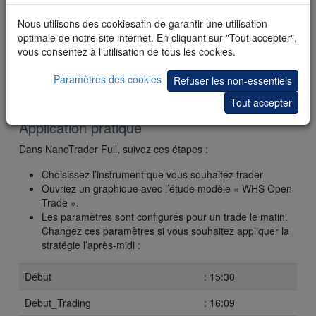
Conclusion
Nous utilisons des cookiesafin de garantir une utilisation
La stratégie Open Trade est clairement une stratégie de day
optimale de notre site internet. En cliquant sur "Tout accepter",
trading. Dans beaucoup de livres de trading on retrouve
vous consentez à l'utilisation de tous les cookies.
plusieurs variantes de cette stratégie. Cette stratégie convient
pour les indices. Elle peut être appliquée deux fois par jours.
Paramètres des cookies
Refuser les non-essentiels
Une fois à l’ouverture des marchés en Europe et une fois lors
de l’ouverture des marchés américains.
Tout accepter
Application pratique
Dans NanoTrader Full, suivez ces étapes :
Choisissez l’instrument que vous souhaitez trader
Ouvriez un graphique avec l’étude modèle « WHS Open
Trade ».
Les paramètres sont configurés pour un trade le matin.
Changez ces paramètres si vous souhaitez appliquer la
stratégie l’après-midi :
Début
: 15:30
Début_Trading
: 16:09