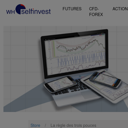
FUTURES
CFD-
ACTION
FOREX
Store
/
La règle des trois pouces