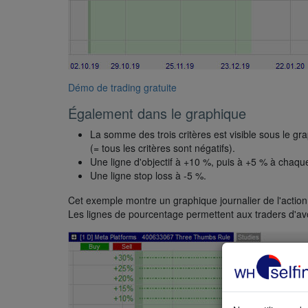
Démo de trading gratuite
Également dans le graphique
La somme des trois critères est visible sous le grap
(= tous les critères sont négatifs).
Une ligne d'objectif à +10 %, puis à +5 % à chaque
Une ligne stop loss à -5 %.
Cet exemple montre un graphique journalier de l'action 
Les lignes de pourcentage permettent aux traders d'avoi