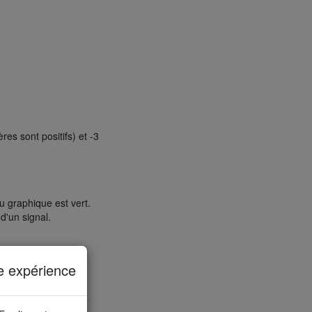
res sont positifs) et -3
u graphique est vert.
d'un signal.
e expérience