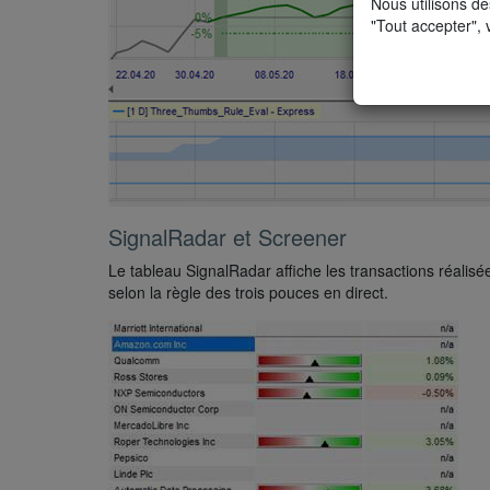
Nous utilisons de
"Tout accepter", 
SignalRadar et Screener
Le tableau SignalRadar affiche les transactions réalisé
selon la règle des trois pouces en direct.