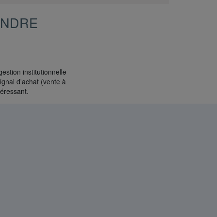
ANDRE
estion institutionnelle
ignal d'achat (vente à
téressant.