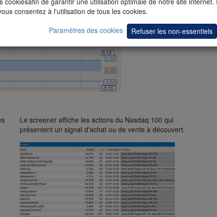
s cookiesafin de garantir une utilisation optimale de notre site internet.
vous consentez à l'utilisation de tous les cookies.
Paramètres des cookies
Refuser les non-essentiels
es
Le screener affiche les actions du Nasdaq 100 qui
présentent un signal d'achat ou de vente à découvert.