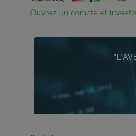
Ouvrez un compte et investis
"L'A