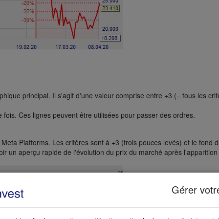
hique principal. Il s'agit d'une valeur comprise entre +3 (= tous les critè
 fois. Ces lignes peuvent être utilisées pour passer des ordres.
Meta Platforms. Les critères sont à +3 (trois pouces levés) et le fond d
r un aperçu rapide de l'évolution du prix du marché après l'apparition 
Gérer votr