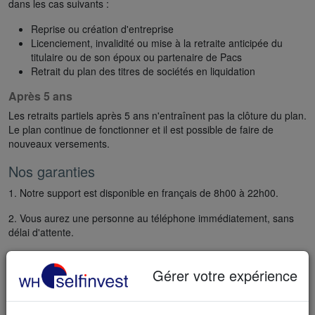
dans les cas suivants :
Reprise ou création d'entreprise
Licenciement, invalidité ou mise à la retraite anticipée du
titulaire ou de son époux ou partenaire de Pacs
Retrait du plan des titres de sociétés en liquidation
Après 5 ans
Les retraits partiels après 5 ans n'entraînent pas la clôture du plan.
Le plan continue de fonctionner et il est possible de faire de
nouveaux versements.
Nos garanties
1. Notre support est disponible en français de 8h00 à 22h00.
2. Vous aurez une personne au téléphone immédiatement, sans
délai d'attente.
3. Vous pouvez nous contacter en direct via le chat en français.
Gérer votre expérience
4. Pas d'IA pour rédiger les réponses à vos e-mails.
5. Un personnel qualifié et expérimenté pour vous aider.