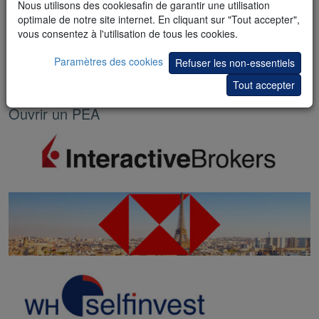
Nous utilisons des cookiesafin de garantir une utilisation
6. La procédure de transfert d'un PEA existant vers WH SelfInvest
optimale de notre site internet. En cliquant sur "Tout accepter",
est simple.
vous consentez à l'utilisation de tous les cookies.
WH SELFINVEST est un courtier en bourse depuis plus de 25 ans
Paramètres des cookies
Refuser les non-essentiels
et possède des bureaux dans six pays.
Tout accepter
Ouvrir un PEA