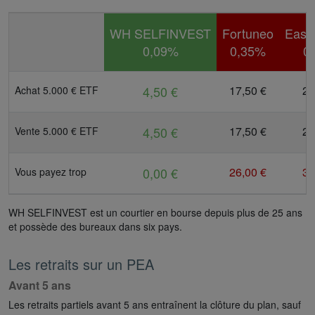
WH SELFINVEST
Fortuneo
Easy
0,09%
0,35%
0
4,50 €
17,50 €
22
Achat 5.000 € ETF
4,50 €
17,50 €
22
Vente 5.000 € ETF
0,00 €
26,00 €
36
Vous payez trop
WH SELFINVEST est un courtier en bourse depuis plus de 25 ans
et possède des bureaux dans six pays.
Les retraits sur un PEA
Avant 5 ans
Les retraits partiels avant 5 ans entraînent la clôture du plan, sauf