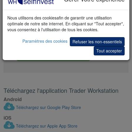
Plus de 150 marchés dans plus de 30 pays
Nous utilisons des cookiesafin de garantir une utilisation
De nombreux services supplémentaires
optimale de notre site internet. En cliquant sur "Tout accepter",
Des commissions très faibles
vous consentez à l'utilisation de tous les cookies.
Un service légendaire
Paramètres des cookies
Refuser les non-essentiels
Tout accepter
J'ouvre un compte
Téléchargez l'application Trader Workstation
Android
Téléchargez sur Google Play Store
iOS
Téléchargez sur Apple App Store