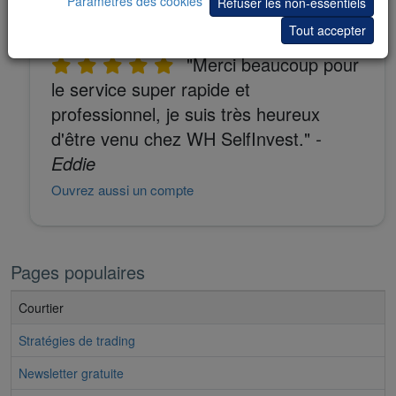
Paramètres des cookies
Refuser les non-essentiels
Tout accepter
"Merci beaucoup pour
le service super rapide et
professionnel, je suis très heureux
d'être venu chez WH SelfInvest."
-
Eddie
Ouvrez aussi un compte
Pages populaires
Courtier
Stratégies de trading
Newsletter gratuite