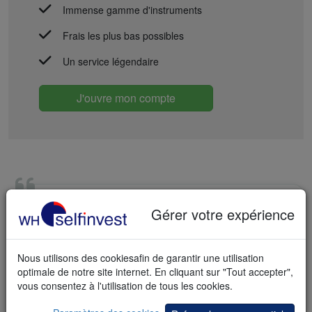
Immense gamme d'instruments
Frais les plus bas possibles
Un service légendaire
J'ouvre mon compte
"Merci beaucoup pour
Gérer votre expérience
votre explication détaillée. Je suis
toujours impressionné par la qualité du
Nous utilisons des cookiesafin de garantir une utilisation
support de WH SelfInvest."
- Barbara
optimale de notre site internet. En cliquant sur "Tout accepter",
vous consentez à l'utilisation de tous les cookies.
Ouvrez aussi un compte