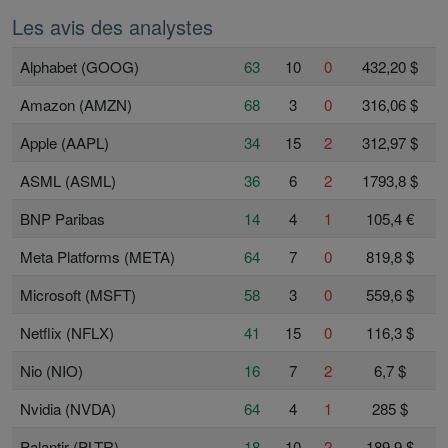
Les avis des analystes
Alphabet (GOOG)
63
10
0
432,20 $
Amazon (AMZN)
68
3
0
316,06 $
Apple (AAPL)
34
15
2
312,97 $
ASML (ASML)
36
6
2
1793,8 $
BNP Paribas
14
4
1
105,4 €
Meta Platforms (META)
64
7
0
819,8 $
Microsoft (MSFT)
58
3
0
559,6 $
Netflix (NFLX)
41
15
0
116,3 $
Nio (NIO)
16
7
2
6,7 $
Nvidia (NVDA)
64
4
1
285 $
Palantir (PLTR)
18
10
2
189,9 $