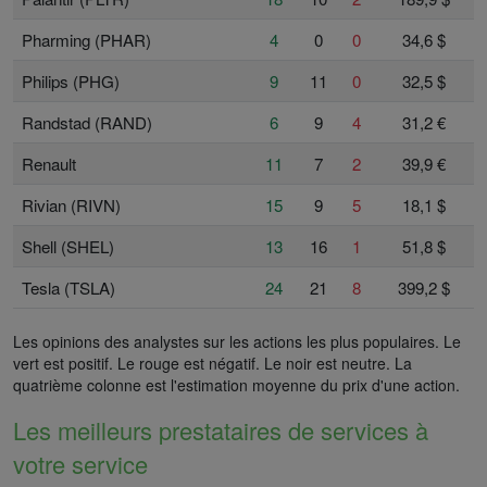
Pharming (PHAR)
4
0
0
34,6 $
Philips (PHG)
9
11
0
32,5 $
Randstad (RAND)
6
9
4
31,2 €
Renault
11
7
2
39,9 €
Rivian (RIVN)
15
9
5
18,1 $
Shell (SHEL)
13
16
1
51,8 $
Tesla (TSLA)
24
21
8
399,2 $
Les opinions des analystes sur les actions les plus populaires. Le
vert est positif. Le rouge est négatif. Le noir est neutre. La
quatrième colonne est l'estimation moyenne du prix d'une action.
Les meilleurs prestataires de services à
votre service