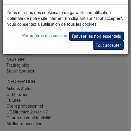
CH: +41 44 350 42 40
Fax: +352 42 25 75 25
Nous utilisons des cookiesafin de garantir une utilisation
Trader avec les Pros
optimale de notre site internet. En cliquant sur "Tout accepter",
vous consentez à l'utilisation de tous les cookies.
GRATUIT
Paramètres des cookies
Webinaires et séminaires
Refuser les non-essentiels
Bibliothèque de trading
Tout accepter
Démo de trading
Démo mobile
Newsletter
Trading blog
Savoir boursier
INFORMATION
Actions & plus
CFD-Forex
Futures
Client professionnel
UE Directive 2014/107
Charte de confidentialité
Meilleure exécution