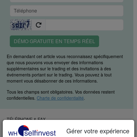
DÉMO GRATUITE EN TEMPS RÉEL
En demandant cet article vous reconnaissez spécifiquement
que nous pouvons vous envoyer des informations
supplémentaires sur le trading et des invitations à des
événements portant sur le trading. Vous pouvez à tout
moment vous désabonner de ces informations.
Tous les champs sont obligatoires. Vos données restent
confidentielles.
Charte de confidentialité
.
TÉLÉPHONE & FAX
LU: +352 42 80 42 81
Gérer votre expérience
FR: +33 (0)1 48 01 47 61