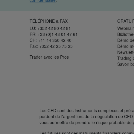
confidentialité
.
TÉLÉPHONE & FAX
GRATUI
LU: +352 42 80 42 81
Webinair
FR: +33 (0)1 48 01 47 61
Biblioth
CH: +41 44 350 42 40
Démo de
Fax: +352 42 25 75 25
Démo mo
Newslett
Trader avec les Pros
Trading 
Savoir b
Les CFD sont des instruments complexes et présent
perdent de l'argent lors de la négociation de C
vous permettre de prendre le risque probable de 
Les futures sont des instruments financiers complexe