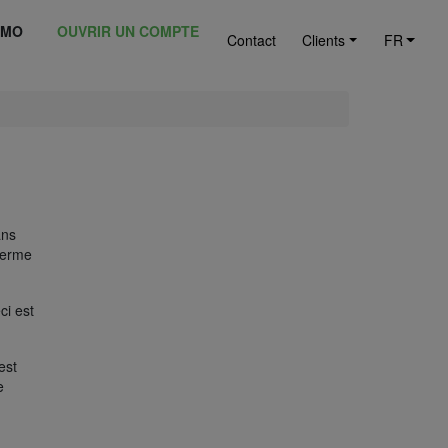
ÉMO
OUVRIR UN COMPTE
Contact
Clients
FR
ans
terme
ci est
est
e