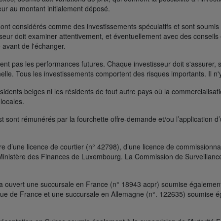
rieur au montant initialement déposé.
ont considérés comme des investissements spéculatifs et sont soumis à 
seur doit examiner attentivement, et éventuellement avec des conseils e
 avant de l'échanger.
t pas les performances futures. Chaque investisseur doit s'assurer, si 
nelle. Tous les investissements comportent des risques importants. Il n'
ésidents belges ni les résidents de tout autre pays où la commercialisati
 locales.
t sont rémunérés par la fourchette offre-demande et/ou l’application d
e d’une licence de courtier (n° 42798), d’une licence de commissionnai
le Ministère des Finances de Luxembourg. La Commission de Surveillanc
a ouvert une succursale en France (n° 18943 acpr) soumise également à
que de France et une succursale en Allemagne (n°. 122635) soumise ég