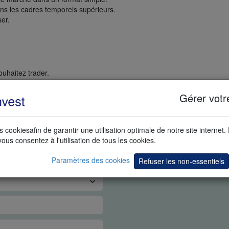
ns les cadres temporels supérieurs.
ser.
uhaitez trader.
étude 2-in-1 candle (bougie 2 en 1).
Gérer votr
 paire de devises pour trader
et
le Swingcounter de Nico Bakker
s cookiesafin de garantir une utilisation optimale de notre site internet.
vous consentez à l'utilisation de tous les cookies.
PS RÉEL
Paramètres des cookies
Refuser les non-essentiels