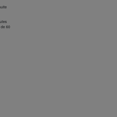
suite
nutes
e de 60