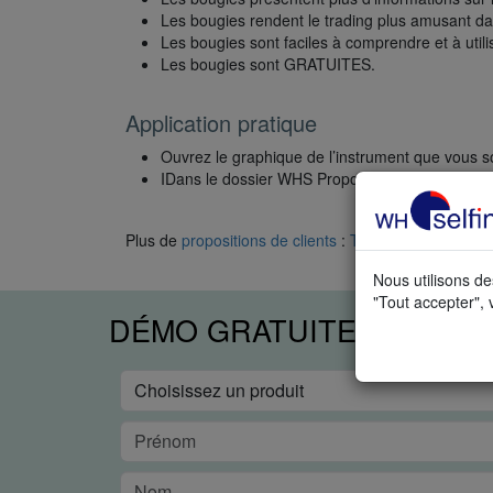
Les bougies rendent le trading plus amusant da
Les bougies sont faciles à comprendre et à utili
Les bougies sont GRATUITES.
Application pratique
Ouvrez le graphique de l’instrument que vous so
IDans le dossier WHS Proposals, sélectionnez l’
Plus de
propositions de clients
:
Trouver la meilleure
Nous utilisons de
"Tout accepter", 
DÉMO GRATUITE EN TEM