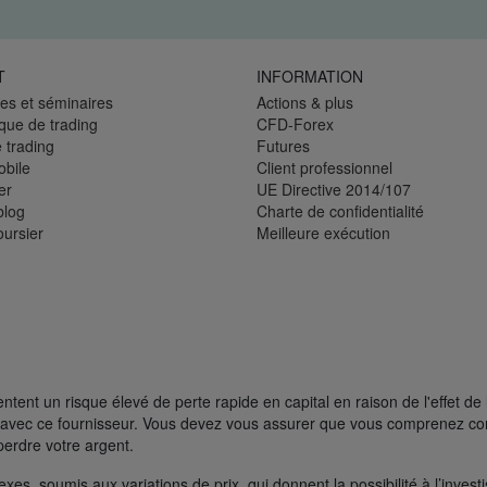
T
INFORMATION
es et séminaires
Actions & plus
èque de trading
CFD-Forex
 trading
Futures
bile
Client professionnel
er
UE Directive 2014/107
blog
Charte de confidentialité
oursier
Meilleure exécution
ent un risque élevé de perte rapide en capital en raison de l'effet de 
FD avec ce fournisseur. Vous devez vous assurer que vous comprenez 
perdre votre argent.
s, soumis aux variations de prix, qui donnent la possibilité à l’investisse