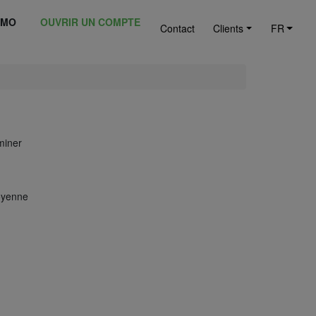
ÉMO
OUVRIR UN COMPTE
Contact
Clients
FR
miner
moyenne