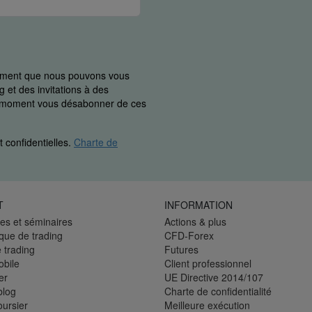
uement que nous pouvons vous
 et des invitations à des
ut moment vous désabonner de ces
 confidentielles.
Charte de
T
INFORMATION
es et séminaires
Actions & plus
èque de trading
CFD-Forex
 trading
Futures
bile
Client professionnel
er
UE Directive 2014/107
blog
Charte de confidentialité
oursier
Meilleure exécution