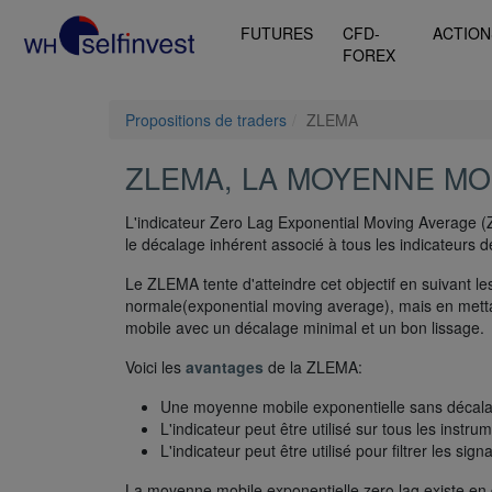
FUTURES
CFD-
ACTION
FOREX
Propositions de traders
ZLEMA
ZLEMA, LA MOYENNE MO
L'indicateur Zero Lag Exponential Moving Average (Z
le décalage inhérent associé à tous les indicateurs 
Le ZLEMA tente d'atteindre cet objectif en suivant l
normale(exponential moving average), mais en mettant
mobile avec un décalage minimal et un bon lissage.
Voici les
avantages
de la ZLEMA:
Une moyenne mobile exponentielle sans décalag
L'indicateur peut être utilisé sur tous les instr
L'indicateur peut être utilisé pour filtrer les s
La moyenne mobile exponentielle zero lag existe en 