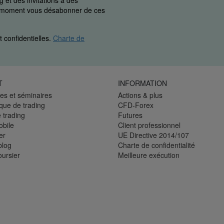
 et des invitations à des
ut moment vous désabonner de ces
 confidentielles.
Charte de
T
INFORMATION
es et séminaires
Actions & plus
èque de trading
CFD-Forex
 trading
Futures
bile
Client professionnel
er
UE Directive 2014/107
blog
Charte de confidentialité
oursier
Meilleure exécution