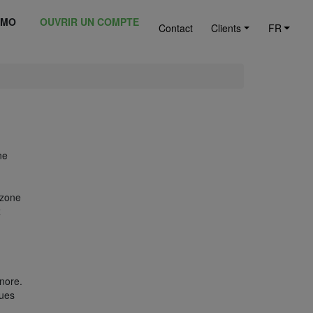
ÉMO
OUVRIR UN COMPTE
Contact
Clients
FR
ne
a zone
x
gnore.
ques