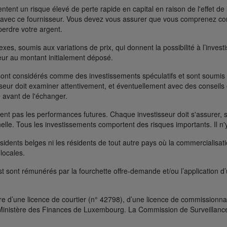
ent un risque élevé de perte rapide en capital en raison de l'effet de 
FD avec ce fournisseur. Vous devez vous assurer que vous comprenez 
perdre votre argent.
s, soumis aux variations de prix, qui donnent la possibilité à l’investisse
rieur au montant initialement déposé.
ont considérés comme des investissements spéculatifs et sont soumis à 
seur doit examiner attentivement, et éventuellement avec des conseils e
 avant de l'échanger.
t pas les performances futures. Chaque investisseur doit s'assurer, si 
nelle. Tous les investissements comportent des risques importants. Il n'
ésidents belges ni les résidents de tout autre pays où la commercialisati
 locales.
t sont rémunérés par la fourchette offre-demande et/ou l’application d
e d’une licence de courtier (n° 42798), d’une licence de commissionnai
le Ministère des Finances de Luxembourg. La Commission de Surveillanc