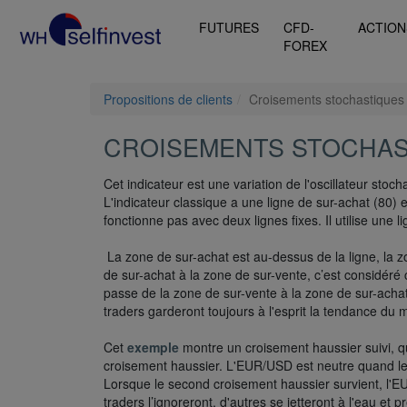
FUTURES
CFD-
ACTION
FOREX
Propositions de clients
Croisements stochastiques
CROISEMENTS STOCHAS
Cet indicateur est une variation de l'oscillateur stoc
L'indicateur classique a une ligne de sur-achat (80) 
fonctionne pas avec deux lignes fixes. Il utilise une li
La zone de sur-achat est au-dessus de la ligne, la 
de sur-achat à la zone de sur-vente, c’est considéré
passe de la zone de sur-vente à la zone de sur-achat
traders garderont toujours à l'esprit la tendance du 
Cet
exemple
montre un croisement haussier suivi, qu
croisement haussier. L'EUR/USD est neutre quand le p
Lorsque le second croisement haussier survient, l'
traders l’ignoreront, d'autres se jetteront à l'eau et 