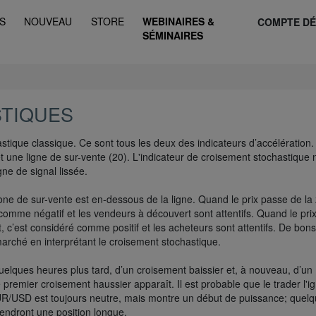
S
NOUVEAU
STORE
WEBINAIRES &
COMPTE D
SÉMINAIRES
TIQUES
hastique classique. Ce sont tous les deux des indicateurs d’accélération.
et une ligne de sur-vente (20). L'indicateur de croisement stochastique 
gne de signal lissée.
zone de sur-vente est en-dessous de la ligne. Quand le prix passe de l
 comme négatif et les vendeurs à découvert sont attentifs. Quand le pri
, c’est considéré comme positif et les acheteurs sont attentifs. De bons
marché en interprétant le croisement stochastique.
elques heures plus tard, d’un croisement baissier et, à nouveau, d’un
remier croisement haussier apparaît. Il est probable que le trader l'i
EUR/USD est toujours neutre, mais montre un début de puissance; quel
prendront une position longue.