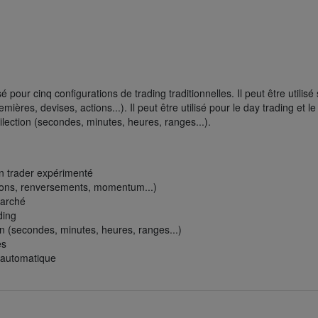
é pour cinq configurations de trading traditionnelles. Il peut être utilisé
ères, devises, actions...). Il peut être utilisé pour le day trading et l
dilection (secondes, minutes, heures, ranges...).
un trader expérimenté
tions, renversements, momentum...)
marché
ding
n (secondes, minutes, heures, ranges...)
es
 automatique