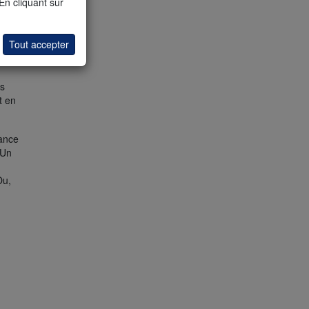
 En cliquant sur
t
Tout accepter
ns
t en
dance
 Un
Ou,