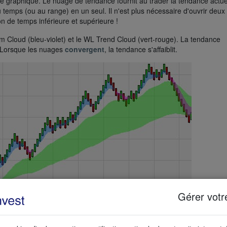
e graphique. Le nuage de tendance fournit au trader la tendance actue
emps (ou au range) en un seul. Il n'est plus nécessaire d'ouvrir deux
n de temps inférieure et supérieure !
Cloud (bleu-violet) et le WL Trend Cloud (vert-rouge). La tendance
 Lorsque les nuages
convergent
, la tendance s'affaiblit.
Gérer votr