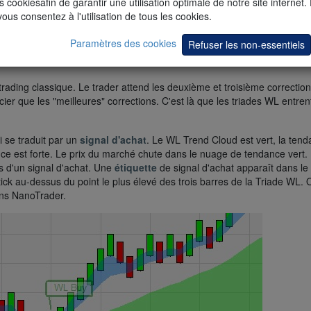
s cookiesafin de garantir une utilisation optimale de notre site internet.
vous consentez à l'utilisation de tous les cookies.
 vous donne une très bonne première impression. Chaque système es
incluses avec l'achat du système de trading SuperFive.
Paramètres des cookies
Refuser les non-essentiels
ading classique. Le trader attend les deuxième et troisième correctio
ier que les "meilleures" corrections. C'est là que les triades WL entren
 se traduit par un
signal d'achat
. Le WL Trend Cloud est vert, la ten
nce est forte. Le prix du marché chute dans le nuage de tendance vert.
s d'un signal d'achat. Une
étiquette
de signal d'achat apparaît dans le
ick au-dessus du point le plus élevé des trois barres de la Triade WL. 
ans NanoTrader.