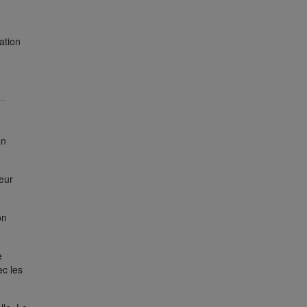
ation
on
eur
on
e
ec les