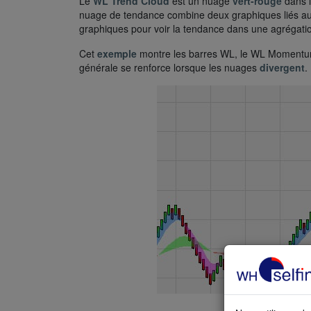
Le
WL Trend Cloud
est un nuage
vert-rouge
dans l
nuage de tendance combine deux graphiques liés au t
graphiques pour voir la tendance dans une agrégatio
Cet
exemple
montre les barres WL, le WL Momentum 
générale se renforce lorsque les nuages
divergent
.