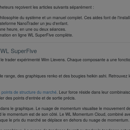
teurs reçoivent les articles suivants séparément :
hilosophie du système et un manuel complet. Ces aides font de l'install
ateforme NanoTrader un jeu d'enfant.
une heure, en une ou deux séances.
ormation en ligne WL SuperFive complète.
 WL SuperFive
r le trader expérimenté Wim Lievens. Chaque composante a une foncti
e range, des graphiques renko et des bougies heikin ashi. Retrouvez l
s
points de structure du marché
. Leur force réside dans leur combinais
r des points d'entrée et de sortie précis.
dans le graphique. Le nuage de momentum visualise le mouvement d
 quand le momentum est de son côté. Le WL Momentum Cloud, combiné av
orsque le prix du marché se déplace en dehors du nuage de momentum.