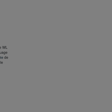
ce WL
nuage
te
de
le