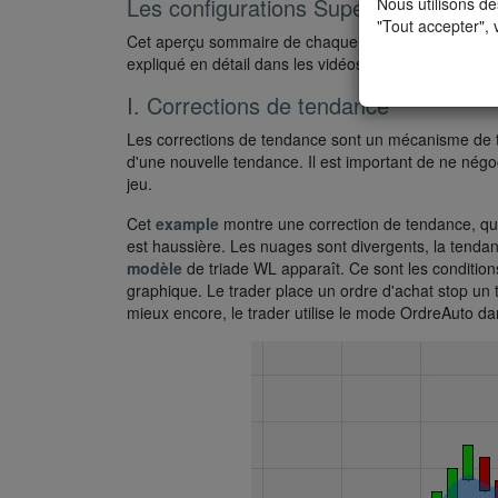
Les configurations SuperFive
Nous utilisons de
"Tout accepter", 
Cet aperçu sommaire de chaque système de trading
expliqué en détail dans les vidéos. Les vidéos sont 
I. Corrections de tendance
Les corrections de tendance sont un mécanisme de tr
d'une nouvelle tendance. Il est important de ne négoc
jeu.
Cet
example
montre une correction de tendance, qui
est haussière. Les nuages sont divergents, la tenda
modèle
de triade WL apparaît. Ce sont les condition
graphique. Le trader place un ordre d'achat stop un t
mieux encore, le trader utilise le mode OrdreAuto d