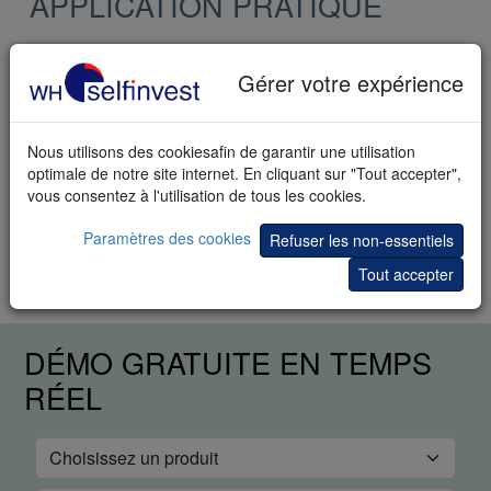
APPLICATION PRATIQUE
Si vous n'êtes pas encore familiarisé avec la plateforme
NanoTrader Full, consultez cette page de
démarrage rapide
.
Gérer votre expérience
Démarrage
Sélectionnez la stratégie dans le répertoire de WHS Store.
Nous utilisons des cookiesafin de garantir une utilisation
optimale de notre site internet. En cliquant sur "Tout accepter",
Activez TradeGuard + AutoOrder pour automatiser l’objectif
vous consentez à l'utilisation de tous les cookies.
de profit et le stop loss ainsi que le filtre flat.
Paramètres des cookies
Refuser les non-essentiels
Cliquez ici pour acheter la stratégie Pullback Scalper dans
notre boutique en ligne
Tout accepter
DÉMO GRATUITE EN TEMPS
RÉEL