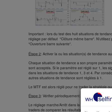
Important : lors du test des huit situations de tendance
réglage par défaut "Clôture même barre". N'utilisez 
"Ouverture barre suivante".
Étape 2
: Activer la ou les situation(s) de tendance a
Chaque situation de tendance a son propre paramètre 
sont acceptés. Si le paramètre est réglé sur 1, les si
dans les situations de tendance 1, 3 et 4. Par consé
autres situations de tendance sont réglées à 1.
Le MTF est alors réglé pour ne trader la stratégie que
Étape 3
: Vérifier périodiquement.
Le réglage marche/Arrêt dans la boîte de dialogue d
traders de comparer les résultats de leur stratégie a