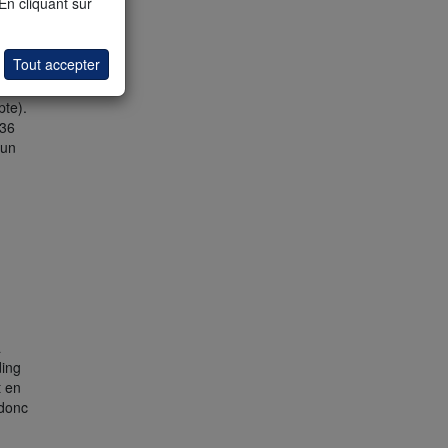
 En cliquant sur
es
ie de
Tout accepter
 MTF
n'est
pte).
136
 un
a
ding
t en
 donc