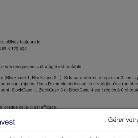
, utilisez toujours le
pas le réglage
u cours desquelles la stratégie est rentable.
(Blockcase 1, BlockCase 2...). Si le paramètre est réglé sur 0, les si
gnaux sont rejetés. Dans l'exemple ci-dessus, la stratégie n'est rentabl
quent, BlockCase 1, BlockCase 3 et BlockCase 4 sont réglés à 0 et tout
 lorsque celle-ci est efficace.
Gérer votr
u Designer éteint le MTF, sans modifier ses réglages. Cela permet aux
vec et sans le MTF.