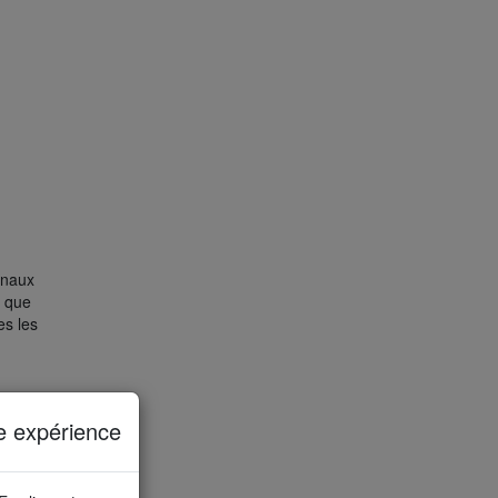
gnaux
e que
es les
e expérience