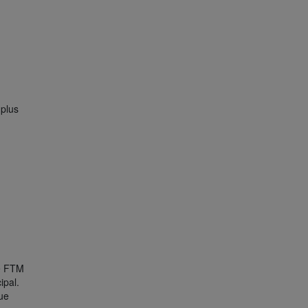
 plus
e FTM
ipal.
ue