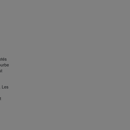
ptés
ourbe
st
. Les
t