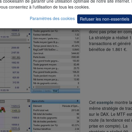
s cookiesafin de garantir une utilisation optimale de notre site internet.
vous consentez à l'utilisation de tous les cookies.
Cet
exemple
montre l
résultats d'une stratég
Paramètres des cookies
Refuser les non-essentiels
trading sur le DAX. Le
est éteint (la tendance 
donc pas prise en com
La stratégie a réalisé 
transactions et généré
bénéfice de 1.861 €.
Cet
exemple
montre l
même stratégie de tra
sur le DAX. Le MTF es
route (la tendance est
prise en compte). La
stratégie a réalisé 90