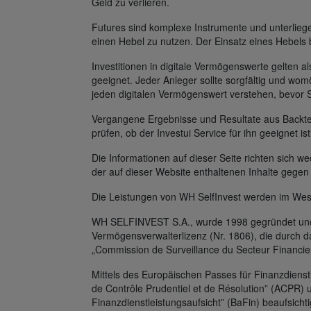
Geld zu verlieren.
Futures sind komplexe Instrumente und unterlie
einen Hebel zu nutzen. Der Einsatz eines Hebels 
Investitionen in digitale Vermögenswerte gelten al
geeignet. Jeder Anleger sollte sorgfältig und womö
jeden digitalen Vermögenswert verstehen, bevor 
Vergangene Ergebnisse und Resultate aus Backtest
prüfen, ob der Investui Service für ihn geeignet is
Die Informationen auf dieser Seite richten sich
der auf dieser Website enthaltenen Inhalte gegen
Die Leistungen von WH SelfInvest werden im Wes
WH SELFINVEST S.A., wurde 1998 gegründet und v
Vermögensverwalterlizenz (Nr. 1806), die durch 
„Commission de Surveillance du Secteur Financie
Mittels des Europäischen Passes für Finanzdienst
de Contrôle Prudentiel et de Résolution” (ACPR) 
Finanzdienstleistungsaufsicht” (BaFin) beaufsichti