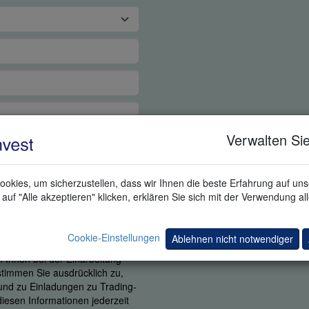
Verwalten Sie
okies, um sicherzustellen, dass wir Ihnen die beste Erfahrung auf un
auf "Alle akzeptieren" klicken, erklären Sie sich mit der Verwendung al
ns wichtig zu erfahren, ob Sie in
 nutzen. Durch Angabe Ihrer
Cookie-Einstellungen
Ablehnen nicht notwendiger
itarbeiter Sie kontaktiert, um zu
m Ihnen bei der Einarbeitung
 stimmen Sie ausdrücklich zu,
 und zu Einladungen zu Trading-
iesen Informationen jederzeit