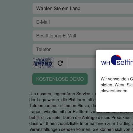
KOSTENLOSE DEMO
Wir verwenden Co
bieten. Wenn Sie 
einverstanden.
Um unseren legendären Service zu garantieren, ist es u
der Lage waren, die Plattform mit all ihren Stärken zu
Telefonnummer stimmen Sie zu, dass ein fachkundiger M
fragen, wie Sie mit der Plattform zurecht kamen und u
behilflich zu sein. Durch die Anfrage dieses Produktes
dass wir Ihnen zusätzliche Informationen zum Trading
Veranstaltungen senden können. Sie können sich von d