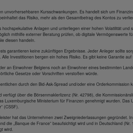
gen unvorhersehbaren Kursschwankungen. Es handelt sich um Finanzin
beinhaltet das Risiko, mehr als den Gesamtbetrag des Kontos zu verlie
s hochspekulative Anlagen und unterliegen einer hohen Volatilität und s
glich mithilfe externer Beratung prüfen, ob digitale Vermögenswerte für
Sie diesen handeln.
s garantieren keine zukünftigen Ergebnisse. Jeder Anleger sollte sorg
t. Alle Investitionen bergen ein hohes Risiko. Es gibt keine Garantie au
 weder an Einwohner Belgiens noch an Einwohner eines bestimmten Lan
 örtliche Gesetze oder Vorschriften verstoßen würde.
entlichen durch den Bid-Ask-Spread und/oder eine Orderkommission k
erfügt über die Börsenmaklerlizenz (Nr. 42798), die Kommissionärsli
das Luxemburgische Ministerium für Finanzen genehmigt wurden. Das U
r” (CSSF).
leister hat das Unternehmen zwei Zweigniederlassungen gegründet. In 
und die „Banque de France” beaufsichtigt wird und in Deutschland (Nr. 
gt wird.