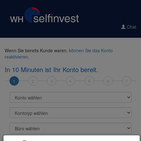
Chat
Wenn Sie bereits Kunde waren,
können Sie das Konto
reaktivieren
.
In 10 Minuten ist Ihr Konto bereit.
1
2
3
4
5
6
7
Konto wählen
Kontotyp wählen
Büro wählen